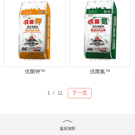
优菌钾™
优菌氮™
1
/ 11
下一页
返回顶部