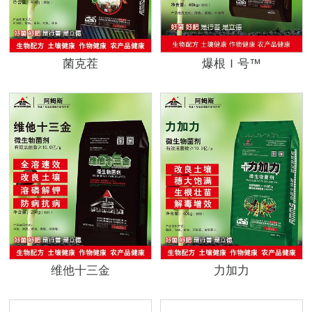
菌克茬
爆根Ｉ号™
维他十三金
力加力