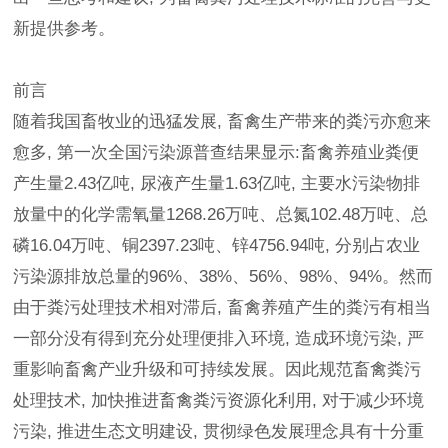
新提供参考。
前言
随着我国畜牧业的迅猛发展, 畜禽生产带来的粪污亦愈来
愈多, 第一次全国污染源普查结果显示:畜禽养殖业粪便
产生量2.43亿吨, 尿液产生量1.63亿吨, 主要水污染物排
放量中的化学需氧量1268.26万吨、总氮102.48万吨、总
磷16.04万吨、铜2397.23吨、锌4756.94吨, 分别占农业
污染源排放总量的96%、38%、56%、98%、94%。然而
由于粪污处理技术相对滞后, 畜禽养殖产生的粪污有相当
一部分没有得到充分处理便排入环境, 造成环境污染, 严
重影响畜禽产业升级和可持续发展。因此规范畜禽粪污
处理技术, 加快推进畜禽粪污资源化利用, 对于减少环境
污染, 推进生态文明建设, 贯彻绿色发展理念具有十分重