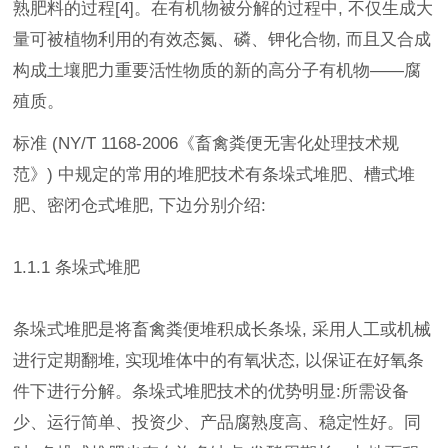
熟肥料的过程[4]。在有机物被分解的过程中, 不仅生成大
量可被植物利用的有效态氮、磷、钾化合物, 而且又合成
构成土壤肥力重要活性物质的新的高分子有机物——腐
殖质。
标准 (NY/T 1168-2006《畜禽粪便无害化处理技术规
范》) 中规定的常用的堆肥技术有条垛式堆肥、槽式堆
肥、密闭仓式堆肥, 下边分别介绍:
1.1.1 条垛式堆肥
条垛式堆肥是将畜禽粪便堆积成长条垛, 采用人工或机械
进行定期翻堆, 实现堆体中的有氧状态, 以保证在好氧条
件下进行分解。条垛式堆肥技术的优势明显:所需设备
少、运行简单、投资少、产品腐熟度高、稳定性好。同