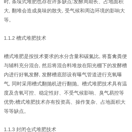
时, 条垛式堆肥也存在许多缺点:发酵周期长、占地面积
大, 翻堆会造成臭味的散失, 受气候和周边环境的影响大
等。
1.1.2 槽式堆肥技术
槽式堆肥是按技术要求的水分含量和碳氮比, 将畜禽粪便
与辅料充分混合, 然后将混合料堆放在阳光棚下的发酵槽
内进行好氧发酵, 发酵槽底部设有曝气管道进行充氧曝
气, 同时采用槽式翻抛机进行翻抛。槽式堆肥技术具有温
度及含氧可控、稳定性好、不受气候影响、臭气易控等
优势;槽式堆肥技术亦有投资高、操作复杂、占地面积大
等等缺点。
1.1.3 封闭仓式堆肥技术