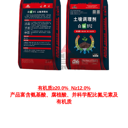
有机质≥20.0% N≥12.0%
产品富含氨基酸、腐植酸、并科学配比氮元素及
有机质