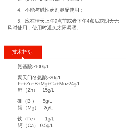
4、不能与碱性药剂混配使用；
5、应在晴天上午9点前或者下午4点后或阴天无
风时使用，使用时避免太阳暴晒。
技术指标
氨基酸≥100g/L
聚天门冬氨酸≥20g/L
Fe+Zn+B+Mg+Ca+Mo≥24g/L
锌（Zn） 15g/L
硼（B ） 5g/L
镁（Mg） 2g/L
铁（Fe） 1g/L
钙（Ca） 0.5g/L