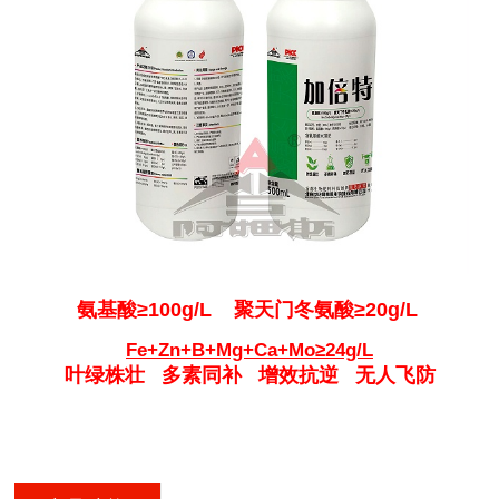
氨基酸≥100g/L 聚天门冬氨酸≥20g/L
Fe+Zn+B+Mg+Ca+Mo≥24g/L
叶绿株壮 多素同补
增效抗逆 无人飞防