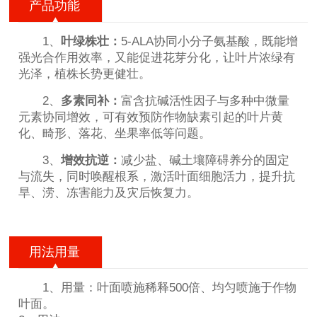
产品功能
1、
叶绿株壮：
5-ALA协同小分子氨基酸，既能增
强光合作用效率，又能促进花芽分化，让叶片浓绿有
光泽，植株长势更健壮。
2、
多素同补：
富含抗碱活性因子与多种中微量
元素协同增效，可有效预防作物缺素引起的叶片黄
化、畸形、落花、坐果率低等问题。
3、
增效抗逆：
减少盐、碱土壤障碍养分的固定
与流失，同时唤醒根系，激活叶面细胞活力，提升抗
旱、涝、冻害能力及灾后恢复力。
用法用量
1、用量：叶面喷施稀释500倍、均匀喷施于作物
叶面。