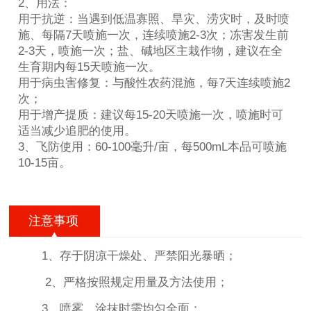
2、用法：
用于抗逆：当遇到低温寡照、旱灾、涝灾时，及时喷
施、每隔7天喷施一次，连续喷施2-3次；冻害发生前
2-3天，喷施一次；盐、碱地区主栽作物，建议在全
生育期内每15天喷施一次。
用于病虫害修复：与酸性农药混施，每7天连续喷施2
次；
用于增产提质：建议每15-20天喷施一次，喷施时可
适当减少追肥的使用。
3、飞防使用：60-100毫升/亩，每500mL本品可喷施
10-15亩。
注意事项
1、存于阴凉干燥处、严禁阳光暴晒；
2、严格按照规定用量及方法使用；
3、喷雾、涂抹时需均匀全面；