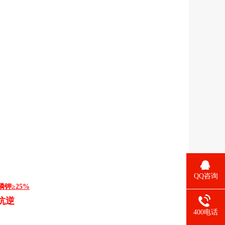
QQ咨询
磷钾≥25%
抗逆
400电话