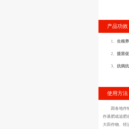
产品功效
1、
生根养
2、
提苗促
3、
抗病抗
使用方法
因各地作
作基肥或追肥
大田作物、经济