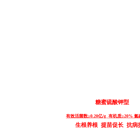
糖蜜硫酸钾型
有效活菌数≥0.20亿/g 有机质≥20% 氮
生根养根 提苗促长
抗病