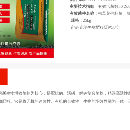
主要技术指标
：有效活菌数≥0.2亿/
有效菌种名称：
枯草芽孢杆菌、
规格：
25kg
专业·专注生物肥料研究30年
1
/
1
姆斯生物增效菌株为核心，搭配抗病、活磷、解钾复合菌株，精选高活性腐
物肥料。它是将无机的速效性、有机的长效性、生物的增效性融为一体，三重