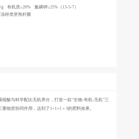
g 有机质≥20% 氮磷钾≥25%（13-5-7）
胶冻样类芽孢杆菌
植酸与科学配比无机养分，打造一款“生物-有机-无机”三
物质协同作用，达到了1+1+1＞3的肥料效果。