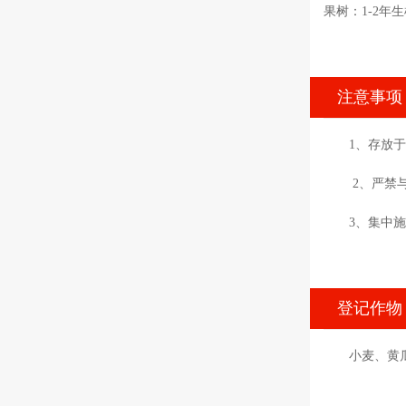
果树：1-2年生
注意事项
1、存放
2、严禁
3、集中
登记作物
小麦、黄